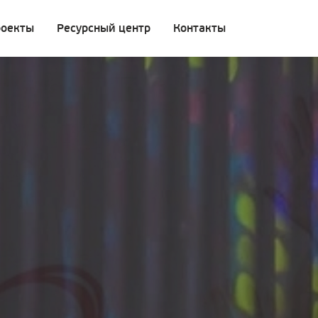
роекты
Ресурсный центр
Контакты