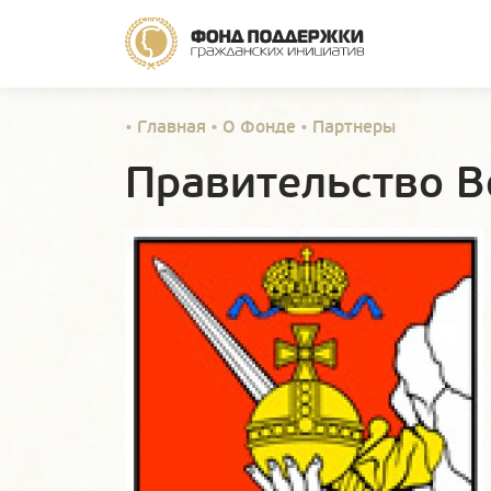
•
Главная
•
О Фонде
•
Партнеры
Правительство В