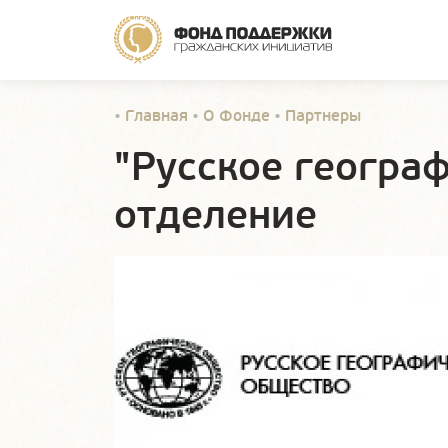
•
Главная
•
О Фонде
•
Партнеры
"Русское геогра
отделение