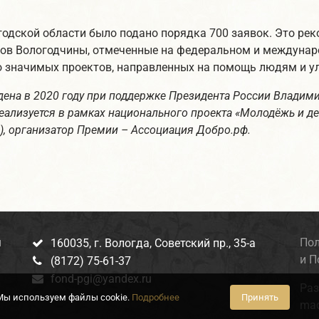
огодской области было подано порядка 700 заявок. Это рек
ров Вологодчины, отмеченные на федеральном и междунар
 значимых проектов, направленных на помощь людям и ул
а в 2020 году при поддержке Президента России Владимир
ализуется в рамках национального проекта «Молодёжь и де
), организатор Премии – Ассоциация Добро.рф.
я
Пол
160035, г. Вологда, Советский пр., 35-а

и П
(8172) 75-61-37

fond-pgi@yandex.ru

Раз
Мы используем файлы cookie.
Подробнее
Принять
mac