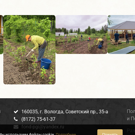
я
Пол
160035, г. Вологда, Советский пр., 35-а

и П
(8172) 75-61-37

fond-pgi@yandex.ru

Раз
Мы используем файлы cookie.
Подробнее
Принять