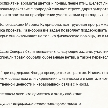
сприятие: ароматы цветов и почвы, пение птиц, шелест л
заимодействие с природой снимает стресс, дарит умиротво
ения строится на приобретении участниками прикладных н
Вологодская» Марина Кудряшова, вся трудовая программа 
ка проекта. Разнообразие задач позволяет поддерживать
теры: они оказывают не только физическую помощь, но и 
Сады Севера» были выполнены следующие задачи: участни
сгребли траву, собрали обрезанные ветви, а также перене
"
при поддержке Фонда президентских грантов. Инициатив
ным средством для укрепления физического и ментальног
твенной ценности и неразрывной связи с миром.
авляем всех, кто причастен к этому событию!
ступает информационным партнером проекта.