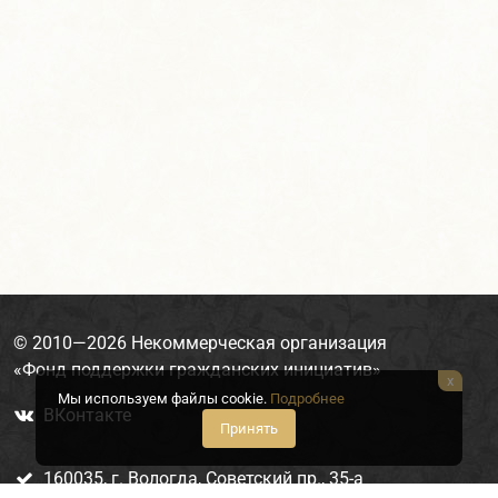
© 2010—2026
Некоммерческая организация
«Фонд поддержки гражданских инициатив»
x
Мы используем файлы cookie.
Подробнее
ВКонтакте

Принять
160035, г. Вологда, Советский пр., 35-а
