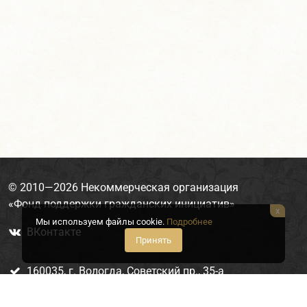
© 2010—2026
Некоммерческая организация
«Фонд поддержки гражданских инициатив»
x
Мы используем файлы cookie.
Подробнее
ВКонтакте

Принять
160035, г. Вологда, Советский пр., 35-а

(8172) 75-61-37

fond-pgi@yandex.ru
