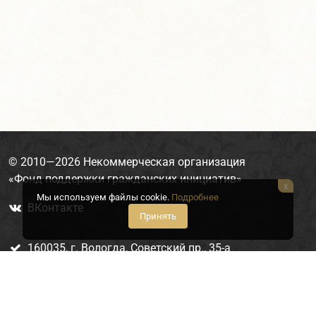
© 2010—2026
Некоммерческая организация
«Фонд поддержки гражданских инициатив»
x
Мы используем файлы cookie.
Подробнее
ВКонтакте

Принять
160035, г. Вологда, Советский пр., 35-а

(8172) 75-61-37

fond-pgi@yandex.ru
